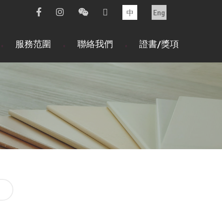
中
Eng
服務范圍
聯絡我們
證書/獎項